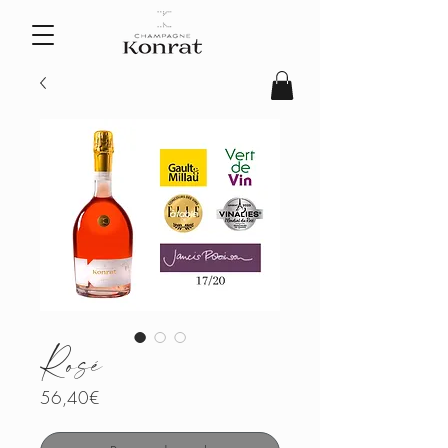
Rosé
Prix
56,40€