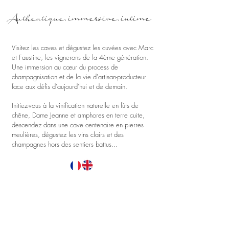
Authentique, immersive, intime
Visitez les caves et dégustez les cuvées avec Marc
et Faustine, les vignerons de la 4ème génération.
Une immersion au cœur du process de
champagnisation et de la vie d'artisan-producteur
face aux défis d'aujourd'hui et de demain.
Initiez-vous à la vinification naturelle en fûts de
chêne, Dame Jeanne et amphores en terre cuite,
descendez dans une cave centenaire en pierres
meulières, dégustez les vins clairs et des
champagnes hors des sentiers battus...
Visite sur rendez-vous en français ou en
anglais.
Réservez par mail ou téléphone :
contact@champagne-konrat.fr